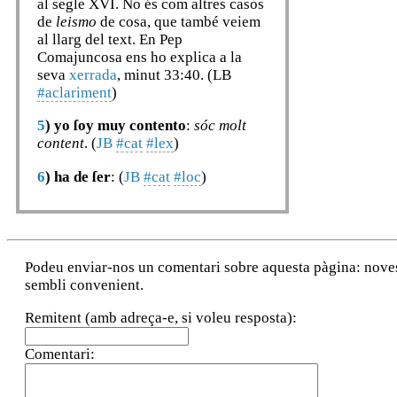
al segle XVI. No és com altres casos
de
leismo
de cosa, que també veiem
al llarg del text. En Pep
Comajuncosa ens ho explica a la
seva
xerrada
, minut 33:40. (LB
#aclariment
)
5
)
yo ſoy muy contento
:
sóc molt
content
. (
JB
#cat
#lex
)
6
)
ha de ſer
: (
JB
#cat
#loc
)
Podeu enviar-nos un comentari sobre aquesta pàgina: noves a
sembli convenient.
Remitent (amb adreça-e, si voleu resposta):
Comentari: