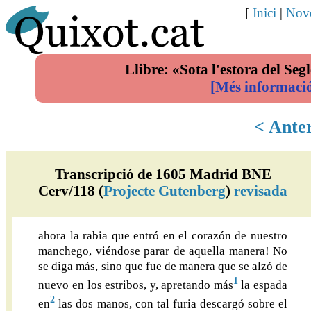
[
Inici
|
Nove
Llibre: «Sota l'estora del Segl
[Més informaci
< Ante
Transcripció de 1605 Madrid BNE
Cerv/118 (
Projecte Gutenberg
)
revisada
ahora la rabia que entró en el corazón de nuestro
manchego, viéndose parar de aquella manera! No
se diga más, sino que fue de manera que se alzó de
1
nuevo en los estribos, y, apretando más
la espada
2
en
las dos manos, con tal furia descargó sobre el