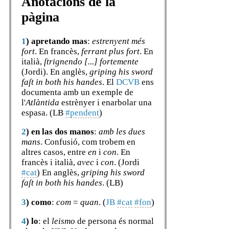
Anotacions de la
pàgina
1
)
apretando mas
:
estrenyent més
fort
. En francès,
ferrant plus fort
. En
italià,
ſtrignendo [...] fortemente
(Jordi). En anglès,
griping his sword
faſt in both his handes
. El
DCVB
ens
documenta amb un exemple de
l'
Atlàntida
estrènyer i enarbolar una
espasa. (LB
#pendent
)
2
)
en las dos manos
:
amb les dues
mans
. Confusió, com trobem en
altres casos, entre
en
i
con
. En
francès i italià,
avec
i
con
. (Jordi
#cat
) En anglès,
griping his sword
faſt in both his handes
. (LB)
3
)
como
:
com
=
quan
. (
JB
#cat
#fon
)
4
)
lo
: el
leismo
de persona és normal