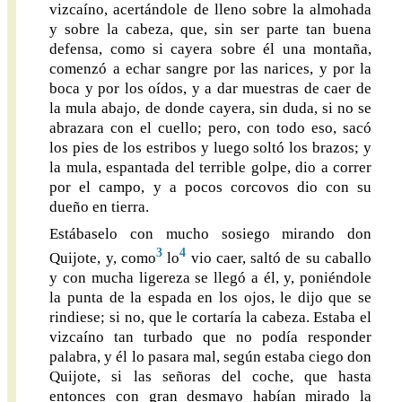
vizcaíno, acertándole de lleno sobre la almohada
y sobre la cabeza, que, sin ser parte tan buena
defensa, como si cayera sobre él una montaña,
comenzó a echar sangre por las narices, y por la
boca y por los oídos, y a dar muestras de caer de
la mula abajo, de donde cayera, sin duda, si no se
abrazara con el cuello; pero, con todo eso, sacó
los pies de los estribos y luego soltó los brazos; y
la mula, espantada del terrible golpe, dio a correr
por el campo, y a pocos corcovos dio con su
dueño en tierra.
Estábaselo con mucho sosiego mirando don
3
4
Quijote, y, como
lo
vio caer, saltó de su caballo
y con mucha ligereza se llegó a él, y, poniéndole
la punta de la espada en los ojos, le dijo que se
rindiese; si no, que le cortaría la cabeza. Estaba el
vizcaíno tan turbado que no podía responder
palabra, y él lo pasara mal, según estaba ciego don
Quijote, si las señoras del coche, que hasta
entonces con gran desmayo habían mirado la