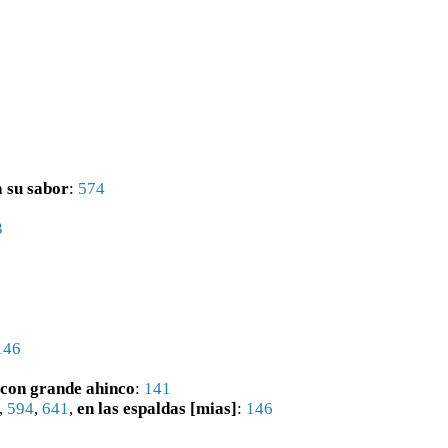
a su sabor
:
574
3
146
 con grande ahinco
:
141
,
594
,
641
,
en las espaldas [mias]
:
146