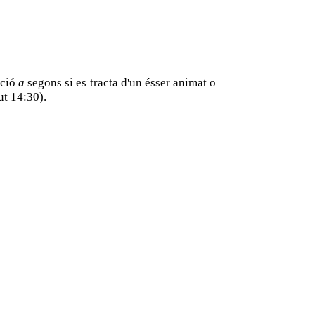
ició
a
segons si es tracta d'un ésser animat o
ut 14:30).