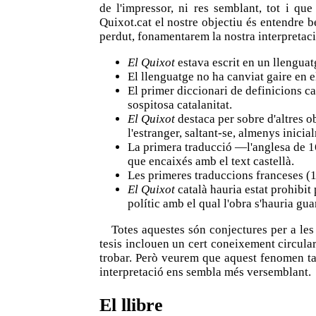
de l'impressor, ni res semblant, tot i qu
Quixot.cat el nostre objectiu és entendre bé
perdut, fonamentarem la nostra interpretaci
El Quixot
estava escrit en un llengua
El llenguatge no ha canviat gaire en el
El primer diccionari de definicions ca
sospitosa catalanitat.
El Quixot
destaca per sobre d'altres 
l'estranger, saltant-se, almenys inicial
La primera traducció —l'anglesa de 161
que encaixés amb el text castellà.
Les primeres traduccions franceses (1
El Quixot
català hauria estat prohibit 
polític amb el qual l'obra s'hauria gua
Totes aquestes són conjectures per a les
tesis inclouen un cert coneixement circular:
trobar. Però veurem que aquest fenomen ta
interpretació ens sembla més versemblant.
El llibre