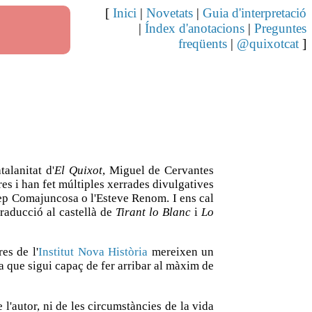
[
Inici
|
Novetats
|
Guia d'interpretació
|
Índex d'anotacions
|
Preguntes
freqüents
|
@quixotcat
]
alanitat d'
El Quixot
, Miguel de Cervantes
res i han fet múltiples xerrades divulgatives
Pep Comajuncosa o l'Esteve Renom. I ens cal
raducció al castellà de
Tirant lo Blanc
i
Lo
es de l'
Institut Nova Història
mereixen un
va que sigui capaç de fer arribar al màxim de
 l'autor, ni de les circumstàncies de la vida