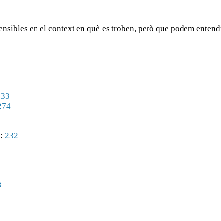
sibles en el context en què es troben, però que podem entend
233
274
o
:
232
3