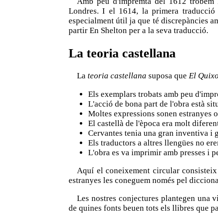
Amb peu d'impremta del 1612 trobem la
Londres. I el 1614, la primera traducció
especialment útil ja que té discrepàncies am
partir En Shelton per a la seva traducció.
La teoria castellana
La
teoria castellana
suposa que
El Quixo
Els exemplars trobats amb peu d'impre
L'acció de bona part de l'obra està sit
Moltes expressions sonen estranyes o 
El castellà de l'època era molt difere
Cervantes tenia una gran inventiva i 
Els traductors a altres llengües no er
L'obra es va imprimir amb presses i pe
Aquí el coneixement circular consisteix 
estranyes les coneguem només pel diccionar
Les nostres conjectures plantegen una vi
de quines fonts beuen tots els llibres que p