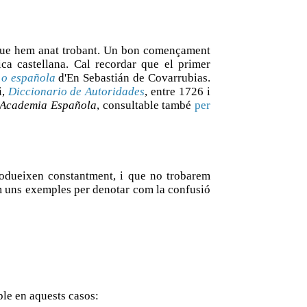
s que hem anat trobant. Un bon començament
ca castellana. Cal recordar que el primer
 o española
d'En Sebastián de Covarrubias.
i,
Diccionario de Autoridades
, entre 1726 i
l Academia Española
, consultable també
per
produeixen constantment, i que no trobarem
rem uns exemples per denotar com la confusió
ple en aquests casos: