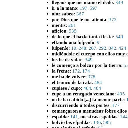
llegaos que me mamo el dedo
:
349
ir a la mano
:
197
,
597
olor sabeo
:
367
por Dios que ſe me aſienta
:
372
mentis
:
261
aficion
:
535
de lo que el hazia tanta fiesta
:
549
eſtando una ſuſpenſo
:
9
ſuſpenſo
:
10
,
248
,
267
,
292
,
342
,
424
midiéndole el cuerpo con ellos muy 
los he de volar
:
349
ſe començo a bolcar por la tierra
:
5
la frente
:
172
,
174
me ha de volver
:
378
el tronco de la caſa
:
484
cupiese / cupo
:
484
,
484
cupe a un renegado veneciano
:
495
no le ha cabido [...] la menor parte
:
discurriendo a todas partes
:
177
començaron a menudear ſobre ellos
espalda
:
141
,
nuestras espaldas
:
144
bolvio las eſpaldas
:
136
,
585