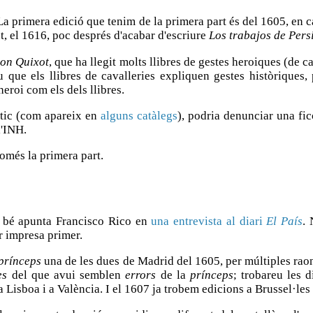
La primera edició que tenim de la primera part és del 1605, en ca
t, el 1616, poc després d'acabar d'escriure
Los trabajos de Pers
on Quixot
, que ha llegit molts llibres de gestes heroiques (de cav
u que els llibres de cavalleries expliquen gestes històriques,
heroi com els dels llibres.
ític (com apareix en
alguns catàlegs
), podria denunciar una fic
l'INH.
més la primera part.
 bé apunta Francisco Rico en
una entrevista al diari
El País
. 
r impresa primer.
prínceps
una de les dues de Madrid del 1605, per múltiples raon
es
del que avui semblen
errors
de la
prínceps
; trobareu les 
isboa i a València. I el 1607 ja trobem edicions a Brussel·les i