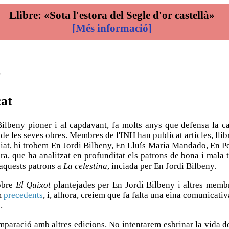
Llibre: «Sota l'estora del Segle d'or castellà»
[Més informació]
ó
cat
ilbeny pioner i al capdavant, fa molts anys que defensa la cat
de les seves obres. Membres de l'INH han publicat articles, llib
udiat, hi trobem En Jordi Bilbeny, En Lluís Maria Mandado, En 
, que ha analitzat en profunditat els patrons de bona i mala t
d'aquests patrons a
La celestina
, inciada per En Jordi Bilbeny.
sobre
El Quixot
plantejades per En Jordi Bilbeny i altres membr
m
precedents
, i, alhora, creiem que fa falta una eina comunicati
.
omparació amb altres edicions. No intentarem esbrinar la vida de