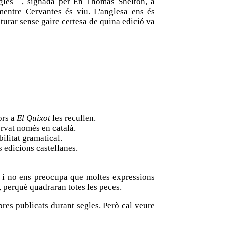
nglès—, signada per En Thomas Shelton, a
mentre Cervantes és viu. L'anglesa ens és
cturar sense gaire certesa de quina edició va
ors a
El Quixot
les recullen.
ervat només en català.
ilitat gramatical.
s edicions castellanes.
ra i no ens preocupa que moltes expressions
 perquè quadraran totes les peces.
res publicats durant segles. Però cal veure