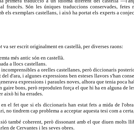
 primera traducció a un idioma diferent del castellà —l'a
 al francès. Són les úniques traduccions conservades, fetes 
b els exemplars castellans, i això ha portat els experts a conje
t
va ser escrit originalment en castellà, per diverses raons:
mta més antic són en castellà.
uada a llocs castellans.
incomprensibles a orelles castellanes, però diccionaris posteri
nt del d'ara, i algunes expressions ben esteses llavors s'han cons
generava expressions i paraules noves, alhora que tenia poca hab
en gaire bons, però reproduïen força el que hi ha en alguna de le
r això hi ha errades.
en el fet que si els diccionaris han estat fets a mida de l'ob
i, no tindrem cap problema a acceptar aquesta tesi com a certa,
sió també coherent, però dissonant amb el que diuen molts llib
arlen de Cervantes i les seves obres.