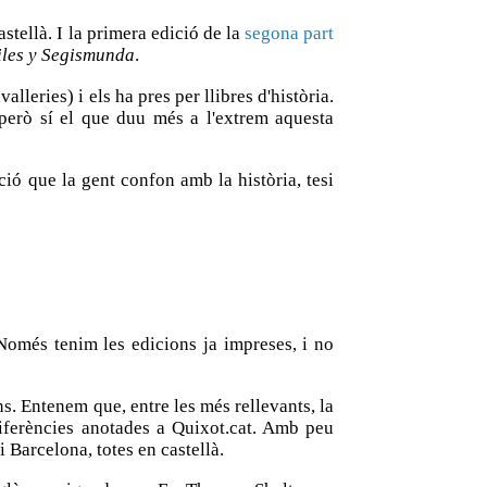
stellà. I la primera edició de la
segona part
iles y Segismunda
.
alleries) i els ha pres per llibres d'història.
 però sí el que duu més a l'extrem aquesta
ció que la gent confon amb la història, tesi
Només tenim les edicions ja impreses, i no
s. Entenem que, entre les més rellevants, la
diferències anotades a Quixot.cat. Amb peu
 Barcelona, totes en castellà.