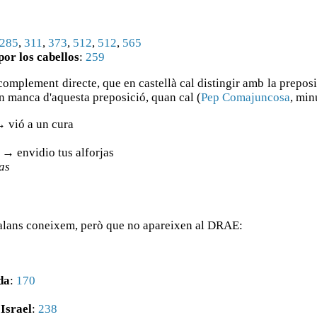
285
,
311
,
373
,
512
,
512
,
565
por los cabellos
:
259
complement directe, que en castellà cal distingir amb la prepos
un manca d'aquesta preposició, quan cal (
Pep Comajuncosa
, min
→ vió a un cura
 → envidio tus alforjas
jas
atalans coneixem, però que no apareixen al DRAE:
da
:
170
 Israel
:
238