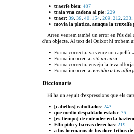
traerſe bien
:
407
traìa vna cadena al pie
:
229
traer
:
39
,
39
,
40
,
154
,
209
,
212
,
233
,
movia la platica, aunque la truxeſſe 
Arreu veurem també un error en l'ús del 
d'un objecte. Al text del Quixot hi trobem 
Forma correcta: va veure un capellà 
Forma incorrecta:
vió un cura
Forma correcta: envejo la teva alforja
Forma incorrecta:
envidio a tus alfor
Diccionaris
Hi ha un seguit d'expressions que els c
[cabellos] rabultados
:
243
que medio despaldado estaba
:
75
[es tiempo] de entender en la hazien
Eſſo pido y barras derechas
:
219
a los hermanos de los doce tribus de