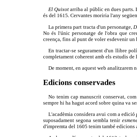
El Quixot
arriba al públic en dues parts. 
és del 1615. Cervantes moriria l'any següen
La primera part tracta d'un personatge,
D
No és l'únic personatge de l'obra que cre
creença, fins al punt de voler esdevenir un 
En tractar-se segurament d'un llibre pol
completament coherent amb els estudis de 
De moment, en aquest web analitzarem no
Edicions conservades
No tenim cap manuscrit conservat, com
sempre hi ha hagut acord sobre quina va se
L'acadèmia considera avui com a edició
suposadament segona sembla tenir
esmen
d'impremta del 1605 tenim també edicions a L