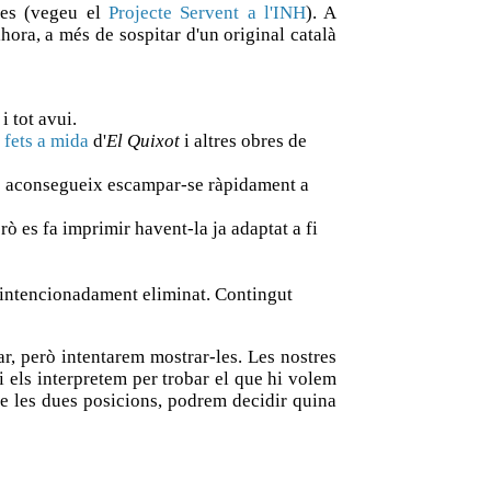
nies (vegeu el
Projecte Servent a l'INH
). A
lhora, a més de sospitar d'un original català
i tot avui.
 fets a mida
d'
El Quixot
i altres obres de
que aconsegueix escampar-se ràpidament a
ò es fa imprimir havent-la ja adaptat a fi
cs, intencionadament eliminat. Contingut
r, però intentarem mostrar-les. Les nostres
 i els interpretem per trobar el que hi volem
e les dues posicions, podrem decidir quina