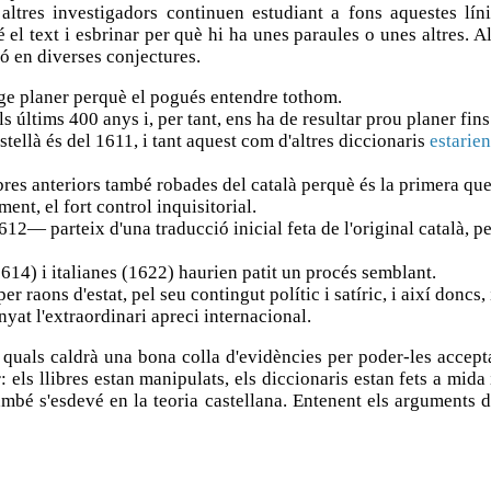
e altres investigadors continuen estudiant a fons aquestes lí
 el text i esbrinar per què hi ha unes paraules o unes altres. A
ó en diverses conjectures.
tge planer perquè el pogués entendre tothom.
s últims 400 anys i, per tant, ens ha de resultar prou planer fins 
stellà és del 1611, i tant aquest com d'altres diccionaris
estarien
obres anteriors també robades del català perquè és la primera 
ment, el fort control inquisitorial.
2— parteix d'una traducció inicial feta de l'original català, per
614) i italianes (1622) haurien patit un procés semblant.
per raons d'estat, pel seu contingut polític i satíric, i així don
nyat l'extraordinari apreci internacional.
 quals caldrà una bona colla d'evidències per poder-les accepta
 els llibres estan manipulats, els diccionaris estan fets a mida
mbé s'esdevé en la teoria castellana. Entenent els arguments d