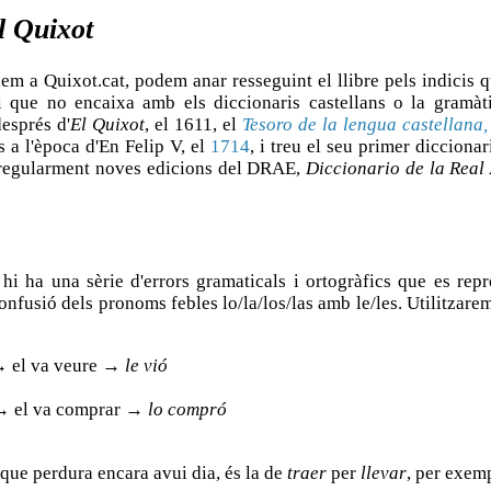
l Quixot
em a Quixot.cat, podem anar resseguint el llibre pels indici
i que no encaixa amb els diccionaris castellans o la gramàti
després d'
El Quixot
, el 1611, el
Tesoro de la lengua castellana,
 a l'època d'En Felip V, el
1714
, i treu el seu primer diccionar
t regularment noves edicions del DRAE,
Diccionario de la Rea
hi ha una sèrie d'errors gramaticals i ortogràfics que es re
confusió dels pronoms febles lo/la/los/las amb le/les. Utilitza
→ el va veure →
le vió
e → el va comprar →
lo compró
 que perdura encara avui dia, és la de
traer
per
llevar
, per exem