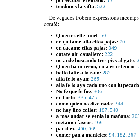
por eſcuſar el enfado
:
55
tendimos la viſta
:
532
De vegades trobem expressions incompren
català
:
Quien es eſſe tonel
:
60
en quitame alla eſſas pajas
:
70
en dacame eſſas pajas
:
349
catate ahi cauallero
:
222
no ande buscando tres pies al gato
:
Quien ha infierno, nula es retencio
:
haſta ſalir a lo raſo
:
283
alla ſe lo ayan
:
265
alla ſe lo aya cada uno con ſu pecad
No ſe que ſe fue
:
306
en buelo
:
335
,
475
como quien no dize nada
:
344
no hay ſino callar
:
187
,
540
a mas andar se venia la mañana
:
20
metamorfaseos
:
466
par diez
:
450
,
569
comer pan a manteles
:
94
,
182
,
367