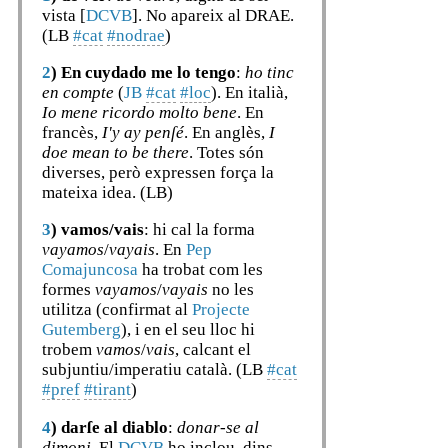
vista [
DCVB
]. No apareix al DRAE.
(LB
#cat
#nodrae
)
2
)
En cuydado me lo tengo
:
ho tinc
en compte
(
JB
#cat
#loc
). En italià,
Io mene ricordo molto bene
. En
francès,
I'y ay penſé
. En anglès,
I
doe mean to be there
. Totes són
diverses, però expressen força la
mateixa idea. (LB)
3
)
vamos/vais
: hi cal la forma
vayamos
/
vayais
. En
Pep
Comajuncosa
ha trobat com les
formes
vayamos
/
vayais
no les
utilitza (confirmat al
Projecte
Gutemberg
), i en el seu lloc hi
trobem
vamos
/
vais
, calcant el
subjuntiu/imperatiu català. (LB
#cat
#pref
#tirant
)
4
)
darſe al diablo
:
donar-se al
dimoni
. El
DCVB
ho inclou, dins