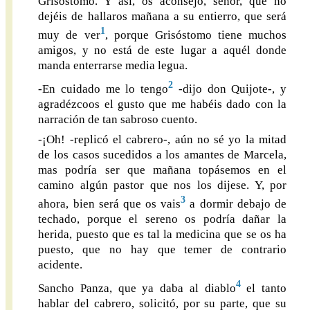
Grisóstomo. Y así, os aconsejo, señor, que no
dejéis de hallaros mañana a su entierro, que será
1
muy de ver
, porque Grisóstomo tiene muchos
amigos, y no está de este lugar a aquél donde
manda enterrarse media legua.
2
-En cuidado me lo tengo
-dijo don Quijote-, y
agradézcoos el gusto que me habéis dado con la
narración de tan sabroso cuento.
-¡Oh! -replicó el cabrero-, aún no sé yo la mitad
de los casos sucedidos a los amantes de Marcela,
mas podría ser que mañana topásemos en el
camino algún pastor que nos los dijese. Y, por
3
ahora, bien será que os vais
a dormir debajo de
techado, porque el sereno os podría dañar la
herida, puesto que es tal la medicina que se os ha
puesto, que no hay que temer de contrario
acidente.
4
Sancho Panza, que ya daba al diablo
el tanto
hablar del cabrero, solicitó, por su parte, que su