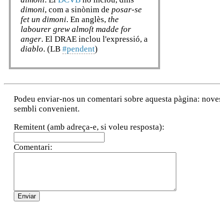
dimoni
, com a sinònim de
posar-se
fet un dimoni
. En anglès,
the
labourer grew almoſt madde for
anger
. El DRAE inclou l'expressió, a
diablo
. (LB
#pendent
)
Podeu enviar-nos un comentari sobre aquesta pàgina: noves a
sembli convenient.
Remitent (amb adreça-e, si voleu resposta):
Comentari: