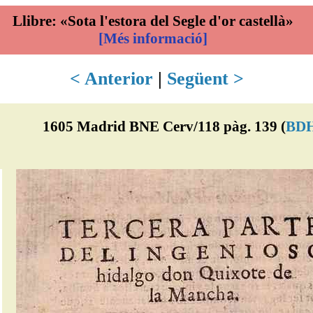
Llibre: «Sota l'estora del Segle d'or castellà»
[Més informació]
< Anterior
|
Següent >
1605 Madrid BNE Cerv/118 pàg. 139 (
BD