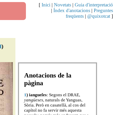
[
Inici
|
Novetats
|
Guia d'interpretació
|
Índex d'anotacions
|
Preguntes
freqüents
|
@quixotcat
]
H
)
Anotacions de la
pàgina
1
)
iangueſes
: Segons el DRAE,
yangüeses
, naturals de Yanguas,
Sòria. Però en casatellà, al cos del
capítol no fa servir més aquesta