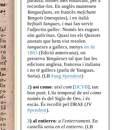
paraula; només més endavant, per a
recordar-los. En anglès mantenen
Yangueſians
, en francès
meſchant
Yangois
(mesquins), i en italià
beſtiali Iangues
, i mai fan servir
l'adjectiu
gallec
. Només les eugues
són
galicinas
. Quasi tos els
Quixots
anotats que hem vist resolen
iangueses
a gallecs, menys
un de
1865
(Edició americana), on
preserva
Yangüeses
tal que fan les
edicions anglesa, francesa i italiana
i no té gallecs (parla de Yanguas,
Soria). (LB
#ang
#pendent
)
2
)
así como
:
així com
[
DCVB
], tan
bon punt. L'ús temporal de
así como
només és del Siglo de Oro, i és
escàs. És recollit pel DRAE (JV
#pendent
).
3
)
al entierro
:
a l'enterrament
. En
castellà seria
en el entierro
. (LB