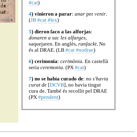
#cat
)
4
)
vinieron a parar
:
anar
per
venir
.
(
JB
#cat
#lex
)
5
)
dieron ſaco a las alforjas
:
donaren a sac les alfarges
,
saquejaren. En anglès,
ranſackt
. No
és al DRAE. (LB
#cat
#nodrae
)
6
)
cerimonia
:
cerimònia
. En castellà
seria
ceremonia
. (PX
#cat
)
7
)
no se había curado de
:
no s'havia
curat de
[
DCVB
], no havia tingut
cura de. També és recollit pel DRAE
(PX
#pendent
)