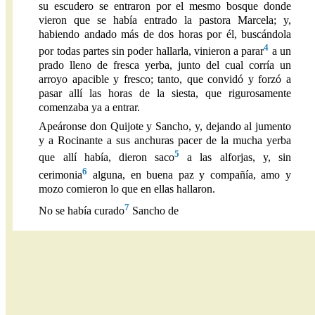
su escudero se entraron por el mesmo bosque donde
vieron que se había entrado la pastora Marcela; y,
habiendo andado más de dos horas por él, buscándola
4
por todas partes sin poder hallarla, vinieron a parar
a un
prado lleno de fresca yerba, junto del cual corría un
arroyo apacible y fresco; tanto, que convidó y forzó a
pasar allí las horas de la siesta, que rigurosamente
comenzaba ya a entrar.
Apeáronse don Quijote y Sancho, y, dejando al jumento
y a Rocinante a sus anchuras pacer de la mucha yerba
5
que allí había, dieron saco
a las alforjas, y, sin
6
cerimonia
alguna, en buena paz y compañía, amo y
mozo comieron lo que en ellas hallaron.
7
No se había curado
Sancho de