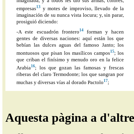
imaginaba, y a todos les dio sus armas, colores,
13
empresas
y motes de improviso, llevado de la
imaginación de su nunca vista locura; y, sin parar,
prosiguió diciendo:
14
-A este escuadrón frontero
forman y hacen
gentes de diversas naciones: aquí están los que
bebían las dulces aguas del famoso Janto; los
15
montuosos que pisan los masílicos campos
; los
que criban el finísimo y menudo oro en la felice
16
Arabia
; los que gozan las famosas y frescas
riberas del claro Termodonte; los que sangran por
17
muchas y diversas vías al dorado Pactolo
;
Aquesta pàgina a d'altr