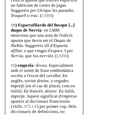
l'edició apunta que Pierres Papin era
un fabricant de cartes de jugar.
Suggereix per
Utrique
les paraules
Truquell
o
truc
. (
LMM
)
10
)
Espartafilardo del Bosque [...]
duque de Nervia
: en LMM
menciona que una nota de l'edició
apunta que devia ser el
Duque de
Niebla
. Suggereix ell
d'Esparta
afillat
, o que vingui d'
espart
. I per
Nervia
, que fos
nerviós
. (
LMM
)
11
)
empreſa
: divisa. Especialment
amb el sentit de frase emblemàtica
escrita a l'escut del cavaller. En
anglès, sovint
deuise
, a vegades
impreſe
(en el cas de plural, com en
italià). En francès,
deuise
. En italià,
impreſa
. Aquest significat d'
empresa
apareix al diccionari Franciosini
(1620,
NTLLE
) per primer cop. Dels
diccionaris de definicions, no