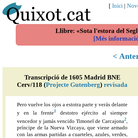
[
Inici
|
Nove
Llibre: «Sota l'estora del Segl
[Més informaci
< Ante
Transcripció de 1605 Madrid BNE
Cerv/118 (
Projecte Gutenberg
)
revisada
Pero vuelve los ojos a estotra parte y verás delante
1
y en la frente
destotro ejército al siempre
2
vencedor y jamás vencido Timonel de Carcajona
,
príncipe de la Nueva Vizcaya, que viene armado
con las armas partidas a cuarteles, azules, verdes,