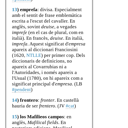
13
)
empreſa
: divisa. Especialment
amb el sentit de frase emblemàtica
escrita a l'escut del cavaller. En
anglès, sovint
deuise
, a vegades
impreſe
(en el cas de plural, com en
italià). En francès,
deuise
. En italià,
impreſa
. Aquest significat d'
empresa
apareix al diccionari Franciosini
(1620,
NTLLE
) per primer cop. Dels
diccionaris de definicions, no
apareix al Covarrubias ni a
l'Autoridades, i només apareix a
l'Usual (1780), on hi apareix com a
significat principal d'
empresa
. (LB
#pendent
)
14
)
frontero
:
fronter
. En castellà
hauria de ser
frentero
. (JV
#cat
)
15
)
los Maſilieos campos
: en
anglès,
Mafilical fields
. En