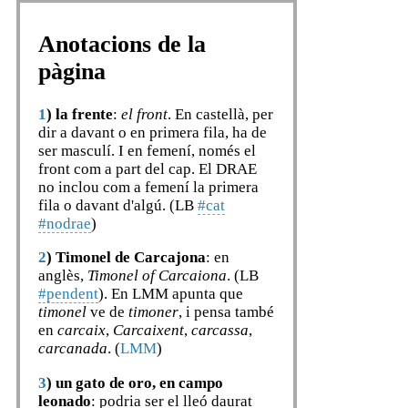
Anotacions de la
pàgina
1
)
la frente
:
el front
. En castellà, per
dir a davant o en primera fila, ha de
ser masculí. I en femení, només el
front com a part del cap. El DRAE
no inclou com a femení la primera
fila o davant d'algú. (LB
#cat
#nodrae
)
2
)
Timonel de Carcajona
: en
anglès,
Timonel of Carcaiona
. (LB
#pendent
). En LMM apunta que
timonel
ve de
timoner
, i pensa també
en
carcaix
,
Carcaixent
,
carcassa
,
carcanada
. (
LMM
)
3
)
un gato de oro, en campo
leonado
: podria ser el lleó daurat