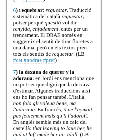
6
)
requebrar
:
requestar
. Traducció
sistemàtica del català
requestar
,
potser perquè
questió
vol dir
renyida, enfadament
, entès per un
trencament. El DRAE només en
suggereix el sentit de tirar floretes a
una dama, però en els textos pren
tots els sentits de
requestar
. (LB
#cat
#nodrae
#pref
)
7
)
la dexaua de querer y la
adoraua
: en Jordi ens menciona que
no pot ser que digui que la deixava
d'estimar. Algunes traduccions així
ens ho fan pensar també. L'italià,
non ſolo gli voleua bene, ma
l'adoraua
. En francès,
il ne l'aymoit
pas ſeulement mais qu'il l'adoroit
.
En anglès sembla més un calc del
castellà:
that leaving to loue her, he
had at laſt made her his Idoll
. (LB