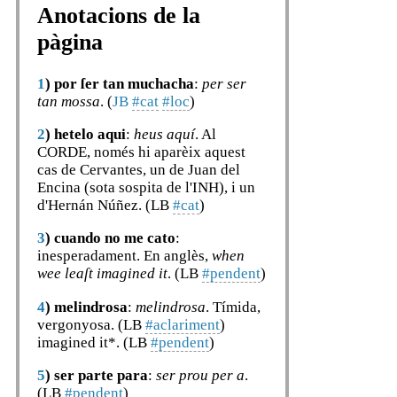
Anotacions de la
pàgina
1
)
por ſer tan muchacha
:
per ser
tan mossa
. (
JB
#cat
#loc
)
2
)
hetelo aqui
:
heus aquí
. Al
CORDE, només hi aparèix aquest
cas de Cervantes, un de Juan del
Encina (sota sospita de l'INH), i un
d'Hernán Núñez. (LB
#cat
)
3
)
cuando no me cato
:
inesperadament. En anglès,
when
wee leaſt imagined it
. (LB
#pendent
)
4
)
melindrosa
:
melindrosa
. Tímida,
vergonyosa. (LB
#aclariment
)
imagined it*. (LB
#pendent
)
5
)
ser parte para
:
ser prou per a
.
(LB
#pendent
)