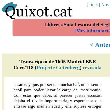
[
Inici
|
Nove
Llibre: «Sota l'estora del Segl
[Més informaci
< Ante
Transcripció de 1605 Madrid BNE
Cerv/118 (
Projecte Gutenberg
)
revisada
1
casarse, y que, por ser tan muchacha
, no se sentía
hábil para poder llevar la carga del matrimonio.
Con estas que daba, al parecer justas escusas,
dejaba el tío de importunarla, y esperaba a que
entrase algo más en edad y ella supiese escoger