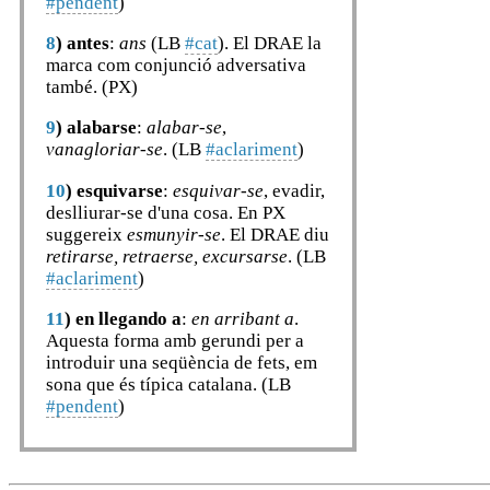
#pendent
)
8
)
antes
:
ans
(LB
#cat
). El DRAE la
marca com conjunció adversativa
també. (PX)
9
)
alabarse
:
alabar-se
,
vanagloriar-se
. (LB
#aclariment
)
10
)
esquivarse
:
esquivar-se
, evadir,
deslliurar-se d'una cosa. En PX
suggereix
esmunyir-se
. El DRAE diu
retirarse, retraerse, excursarse
. (LB
#aclariment
)
11
)
en llegando a
:
en arribant a
.
Aquesta forma amb gerundi per a
introduir una seqüència de fets, em
sona que és típica catalana. (LB
#pendent
)