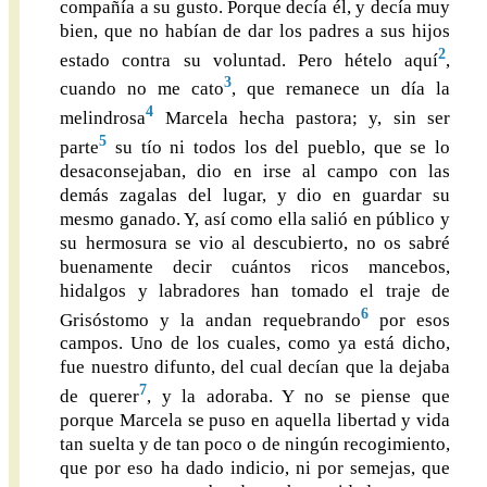
compañía a su gusto. Porque decía él, y decía muy
bien, que no habían de dar los padres a sus hijos
2
estado contra su voluntad. Pero hételo aquí
,
3
cuando no me cato
, que remanece un día la
4
melindrosa
Marcela hecha pastora; y, sin ser
5
parte
su tío ni todos los del pueblo, que se lo
desaconsejaban, dio en irse al campo con las
demás zagalas del lugar, y dio en guardar su
mesmo ganado. Y, así como ella salió en público y
su hermosura se vio al descubierto, no os sabré
buenamente decir cuántos ricos mancebos,
hidalgos y labradores han tomado el traje de
6
Grisóstomo y la andan requebrando
por esos
campos. Uno de los cuales, como ya está dicho,
fue nuestro difunto, del cual decían que la dejaba
7
de querer
, y la adoraba. Y no se piense que
porque Marcela se puso en aquella libertad y vida
tan suelta y de tan poco o de ningún recogimiento,
que por eso ha dado indicio, ni por semejas, que