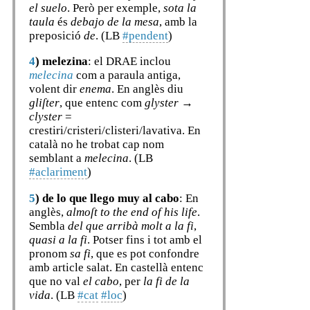
el suelo
. Però per exemple,
sota la
taula
és
debajo de la mesa
, amb la
preposició
de
. (LB
#pendent
)
4
)
melezina
: el DRAE inclou
melecina
com a paraula antiga,
volent dir
enema
. En anglès diu
gliſter
, que entenc com
glyster
→
clyster
=
crestiri/cristeri/clisteri/lavativa. En
català no he trobat cap nom
semblant a
melecina
. (LB
#aclariment
)
5
)
de lo que llego muy al cabo
: En
anglès,
almoſt to the end of his life
.
Sembla
del que arribà molt a la fi
,
quasi a la fi
. Potser fins i tot amb el
pronom
sa fi
, que es pot confondre
amb article salat. En castellà entenc
que no val
el cabo
, per
la fi de la
vida
. (LB
#cat
#loc
)