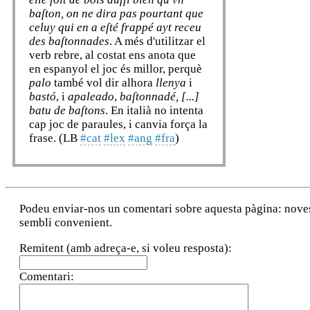
baſton, on ne dira pas pourtant que
celuy qui en a eſté frappé ayt receu
des baſtonnades
. A més d'utilitzar el
verb rebre, al costat ens anota que
en espanyol el joc és millor, perquè
palo
també vol dir alhora
llenya
i
bastó
, i
apaleado
,
baſtonnadé, [...]
batu de baſtons
. En italià no intenta
cap joc de paraules, i canvia força la
frase. (LB
#cat
#lex
#ang
#fra
)
Podeu enviar-nos un comentari sobre aquesta pàgina: noves a
sembli convenient.
Remitent (amb adreça-e, si voleu resposta):
Comentari: