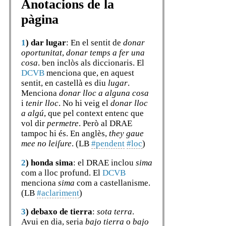
Anotacions de la
pàgina
1
)
dar lugar
: En el sentit de
donar
oportunitat
,
donar temps a fer una
cosa
. ben inclòs als diccionaris. El
DCVB
menciona que, en aquest
sentit, en castellà es diu
lugar
.
Menciona
donar lloc a alguna cosa
i
tenir lloc
. No hi veig el
donar lloc
a algú
, que pel context entenc que
vol dir
permetre
. Però al DRAE
tampoc hi és. En anglès,
they gaue
mee no leiſure
. (LB
#pendent
#loc
)
2
)
honda sima
: el DRAE inclou
sima
com a lloc profund. El
DCVB
menciona
sima
com a castellanisme.
(LB
#aclariment
)
3
)
debaxo de tierra
:
sota terra
.
Avui en dia, seria
bajo tierra
o
bajo