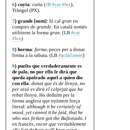
6
)
cuyta
:
cuita
(
JB
#cat
#lex
).
Tràngol (PX).
7
)
grande [nom]
: hi cal
gran
en
comptes de
grande
. En català només
utilitzem la forma
gran
. (LB
#cat
#lex
)
8
)
horma
:
forma
, peces per a donar
forma a la sabata. (LB
#aclariment
)
9
)
pueſto que verdaderamente es
de palo, no por efſo ſe dirà que
queda apaleado aquel a quien dio
con ella
:
donat que és de llenya, no
per això es dirà el colpejat que ha
rebut llenya
. Ho deduïm per la
forma anglesa que estimem força
literal:
although it be certainly of
wood, yet cannot it be ſaid, that he
who was ſtriken got the Baſtonado
. I
en francès,
encor que veritablement
elle ſoit de bois auſſi bien qu'vn