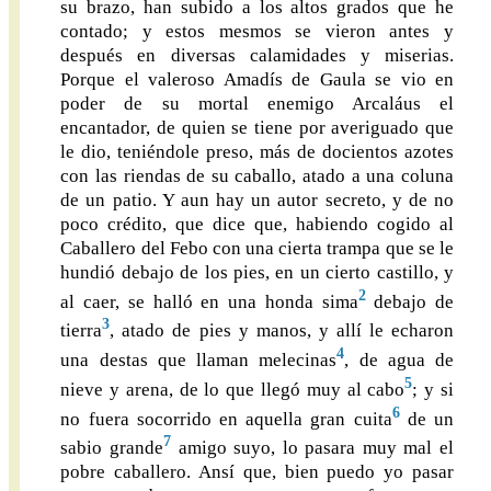
su brazo, han subido a los altos grados que he
contado; y estos mesmos se vieron antes y
después en diversas calamidades y miserias.
Porque el valeroso Amadís de Gaula se vio en
poder de su mortal enemigo Arcaláus el
encantador, de quien se tiene por averiguado que
le dio, teniéndole preso, más de docientos azotes
con las riendas de su caballo, atado a una coluna
de un patio. Y aun hay un autor secreto, y de no
poco crédito, que dice que, habiendo cogido al
Caballero del Febo con una cierta trampa que se le
hundió debajo de los pies, en un cierto castillo, y
2
al caer, se halló en una honda sima
debajo de
3
tierra
, atado de pies y manos, y allí le echaron
4
una destas que llaman melecinas
, de agua de
5
nieve y arena, de lo que llegó muy al cabo
; y si
6
no fuera socorrido en aquella gran cuita
de un
7
sabio grande
amigo suyo, lo pasara muy mal el
pobre caballero. Ansí que, bien puedo yo pasar