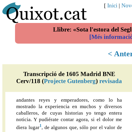
[
Inici
|
Nove
Llibre: «Sota l'estora del Segl
[Més informaci
< Ante
Transcripció de 1605 Madrid BNE
Cerv/118 (
Projecte Gutenberg
)
revisada
andantes reyes y emperadores, como lo ha
mostrado la experiencia en muchos y diversos
caballeros, de cuyas historias yo tengo entera
noticia. Y pudiérate contar agora, si el dolor me
1
diera lugar
, de algunos que, sólo por el valor de