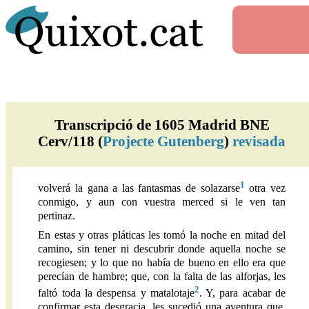
Transcripció de 1605 Madrid BNE
Cerv/118 (
Projecte Gutenberg
)
revisada
1
volverá la gana a las fantasmas de solazarse
otra vez
conmigo, y aun con vuestra merced si le ven tan
pertinaz.
En estas y otras pláticas les tomó la noche en mitad del
camino, sin tener ni descubrir donde aquella noche se
recogiesen; y lo que no había de bueno en ello era que
perecían de hambre; que, con la falta de las alforjas, les
2
faltó toda la despensa y matalotaje
. Y, para acabar de
confirmar esta desgracia, les sucedió una aventura que,