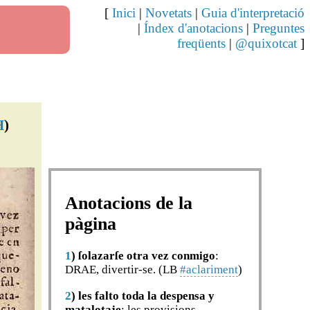
[
Inici
|
Novetats
|
Guia d'interpretació
|
Índex d'anotacions
|
Preguntes
freqüents
|
@quixotcat
]
H
)
Anotacions de la
pàgina
1
)
ſolazarſe otra vez conmigo
:
DRAE, divertir-se. (LB
#aclariment
)
2
)
les falto toda la despensa y
matalotaje
: les provisions