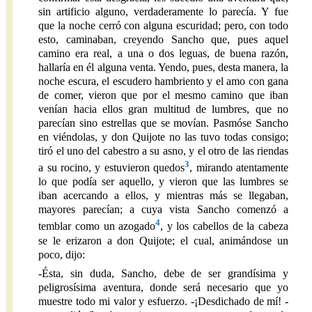
sin artificio alguno, verdaderamente lo parecía. Y fue
que la noche cerró con alguna escuridad; pero, con todo
esto, caminaban, creyendo Sancho que, pues aquel
camino era real, a una o dos leguas, de buena razón,
hallaría en él alguna venta. Yendo, pues, desta manera, la
noche escura, el escudero hambriento y el amo con gana
de comer, vieron que por el mesmo camino que iban
venían hacia ellos gran multitud de lumbres, que no
parecían sino estrellas que se movían. Pasmóse Sancho
en viéndolas, y don Quijote no las tuvo todas consigo;
tiró el uno del cabestro a su asno, y el otro de las riendas
3
a su rocino, y estuvieron quedos
, mirando atentamente
lo que podía ser aquello, y vieron que las lumbres se
iban acercando a ellos, y mientras más se llegaban,
mayores parecían; a cuya vista Sancho comenzó a
4
temblar como un azogado
, y los cabellos de la cabeza
se le erizaron a don Quijote; el cual, animándose un
poco, dijo:
-Ésta, sin duda, Sancho, debe de ser grandísima y
peligrosísima aventura, donde será necesario que yo
muestre todo mi valor y esfuerzo. -¡Desdichado de mí! -