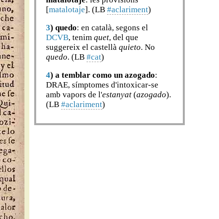
[
matalotaje
]. (LB
#aclariment
)
3
)
quedo
: en català, segons el
DCVB
, tenim
quet
, del que
suggereix el castellà
quieto
. No
quedo
. (LB
#cat
)
4
)
a temblar como un azogado
:
DRAE, símptomes d'intoxicar-se
amb vapors de l'
estanyat
(
azogado
).
(LB
#aclariment
)