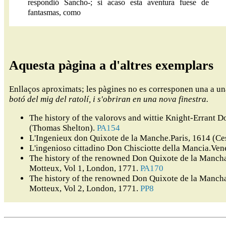
respondió Sancho-; si acaso esta aventura fuese de
fantasmas, como
Aquesta pàgina a d'altres exemplars
Enllaços aproximats; les pàgines no es corresponen una a u
botó del mig del ratolí, i s'obriran en una nova finestra.
The history of the valorovs and wittie Knight-Errant
(Thomas Shelton).
PA154
L'Ingenieux don Quixote de la Manche.Paris, 1614 (Ce
L'ingenioso cittadino Don Chisciotte della Mancia.Ven
The history of the renowned Don Quixote de la Mancha,
Motteux, Vol 1, London, 1771.
PA170
The history of the renowned Don Quixote de la Mancha,
Motteux, Vol 2, London, 1771.
PP8