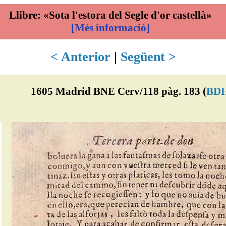
Llibre: «Sota l'estora del Segle d'or castellà»
[Més informació]
< Anterior
|
Següent >
1605 Madrid BNE Cerv/118 pàg. 183 (
BD