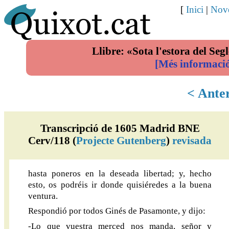
[
Inici
|
Nove
Llibre: «Sota l'estora del Segl
[Més informaci
< Ante
Transcripció de 1605 Madrid BNE
Cerv/118 (
Projecte Gutenberg
)
revisada
hasta poneros en la deseada libertad; y, hecho
esto, os podréis ir donde quisiéredes a la buena
ventura.
Respondió por todos Ginés de Pasamonte, y dijo:
-Lo que vuestra merced nos manda, señor y