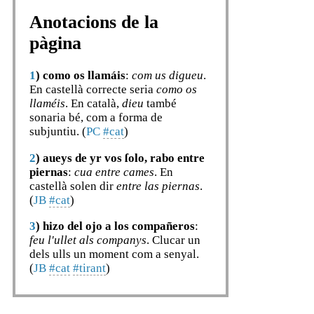
Anotacions de la
pàgina
1
)
como os llamáis
:
com us digueu
.
En castellà correcte seria
como os
llaméis
. En català,
dieu
també
sonaria bé, com a forma de
subjuntiu. (
PC
#cat
)
2
)
aueys de yr vos ſolo, rabo entre
piernas
:
cua entre cames
. En
castellà solen dir
entre las piernas
.
(
JB
#cat
)
3
)
hizo del ojo a los compañeros
:
feu l'ullet als companys
. Clucar un
dels ulls un moment com a senyal.
(
JB
#cat
#tirant
)