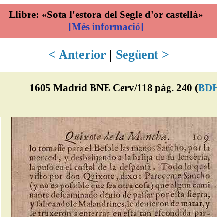
Llibre: «Sota l'estora del Segle d'or castellà»
[Més informació]
< Anterior
|
Següent >
1605 Madrid BNE Cerv/118 pàg. 240 (
BD