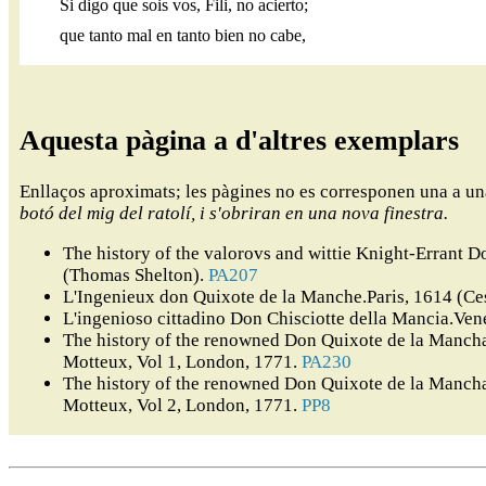
Si digo que sois vos, Fili, no acierto;
que tanto mal en tanto bien no cabe,
Aquesta pàgina a d'altres exemplars
Enllaços aproximats; les pàgines no es corresponen una a u
botó del mig del ratolí, i s'obriran en una nova finestra.
The history of the valorovs and wittie Knight-Errant
(Thomas Shelton).
PA207
L'Ingenieux don Quixote de la Manche.Paris, 1614 (Ce
L'ingenioso cittadino Don Chisciotte della Mancia.Ven
The history of the renowned Don Quixote de la Mancha,
Motteux, Vol 1, London, 1771.
PA230
The history of the renowned Don Quixote de la Mancha,
Motteux, Vol 2, London, 1771.
PP8