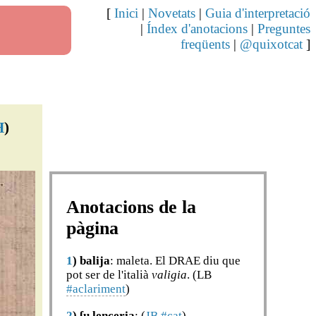
[
Inici
|
Novetats
|
Guia d'interpretació
|
Índex d'anotacions
|
Preguntes
freqüents
|
@quixotcat
]
H
)
Anotacions de la
pàgina
1
)
balija
: maleta. El DRAE diu que
pot ser de l'italià
valigia
. (LB
#aclariment
)
2
)
ſu lenceria
: (
JB
#cat
)