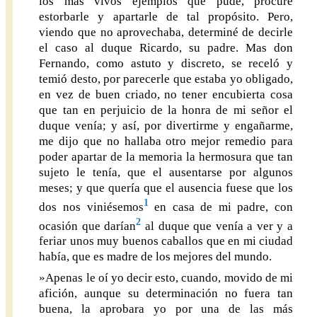
los más vivos ejemplos que pude, procuré
estorbarle y apartarle de tal propósito. Pero,
viendo que no aprovechaba, determiné de decirle
el caso al duque Ricardo, su padre. Mas don
Fernando, como astuto y discreto, se receló y
temió desto, por parecerle que estaba yo obligado,
en vez de buen criado, no tener encubierta cosa
que tan en perjuicio de la honra de mi señor el
duque venía; y así, por divertirme y engañarme,
me dijo que no hallaba otro mejor remedio para
poder apartar de la memoria la hermosura que tan
sujeto le tenía, que el ausentarse por algunos
meses; y que quería que el ausencia fuese que los
1
dos nos viniésemos
en casa de mi padre, con
2
ocasión que darían
al duque que venía a ver y a
feriar unos muy buenos caballos que en mi ciudad
había, que es madre de los mejores del mundo.
»Apenas le oí yo decir esto, cuando, movido de mi
afición, aunque su determinación no fuera tan
buena, la aprobara yo por una de las más