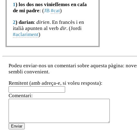
1
)
los dos nos vinieſſemos en caſa
de mi padre
: (
JB
#cat
)
2
)
darian
:
dirien
. En francès i en
italià apunten al verb
dir
. (Jordi
#aclariment
)
Podeu enviar-nos un comentari sobre aquesta pàgina: noves a
sembli convenient.
Remitent (amb adreça-e, si voleu resposta):
Comentari: