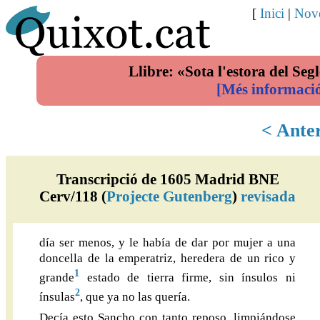
[
Inici
|
Nove
Llibre: «Sota l'estora del Segl
[Més informaci
< Ante
Transcripció de 1605 Madrid BNE
Cerv/118 (
Projecte Gutenberg
)
revisada
día ser menos, y le había de dar por mujer a una
doncella de la emperatriz, heredera de un rico y
1
grande
estado de tierra firme, sin ínsulos ni
2
ínsulas
, que ya no las quería.
Decía esto Sancho con tanto reposo, limpiándose