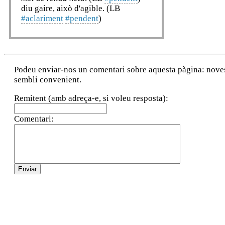
diu gaire, això d'agible. (LB
#aclariment
#pendent
)
Podeu enviar-nos un comentari sobre aquesta pàgina: noves a
sembli convenient.
Remitent (amb adreça-e, si voleu resposta):
Comentari: