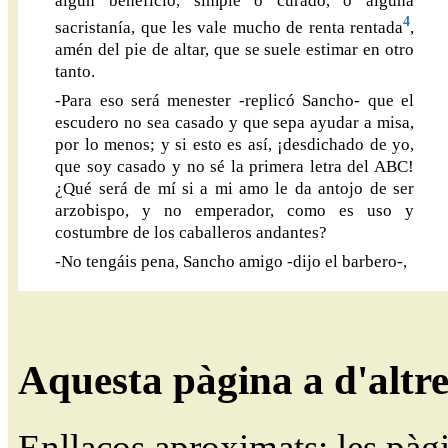
algún beneficio, simple o curado, o alguna
4
sacristanía, que les vale mucho de renta rentada
,
amén del pie de altar, que se suele estimar en otro
tanto.
-Para eso será menester -replicó Sancho- que el
escudero no sea casado y que sepa ayudar a misa,
por lo menos; y si esto es así, ¡desdichado de yo,
que soy casado y no sé la primera letra del ABC!
¿Qué será de mí si a mi amo le da antojo de ser
arzobispo, y no emperador, como es uso y
costumbre de los caballeros andantes?
-No tengáis pena, Sancho amigo -dijo el barbero-,
Aquesta pàgina a d'altr
Enllaços aproximats; les pàg