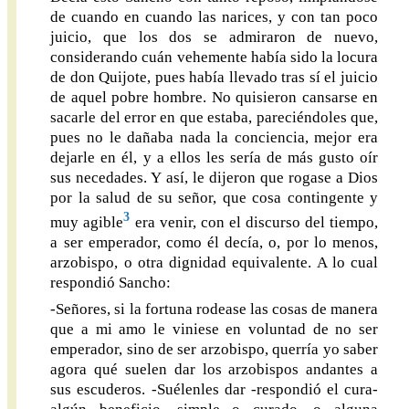
de cuando en cuando las narices, y con tan poco
juicio, que los dos se admiraron de nuevo,
considerando cuán vehemente había sido la locura
de don Quijote, pues había llevado tras sí el juicio
de aquel pobre hombre. No quisieron cansarse en
sacarle del error en que estaba, pareciéndoles que,
pues no le dañaba nada la conciencia, mejor era
dejarle en él, y a ellos les sería de más gusto oír
sus necedades. Y así, le dijeron que rogase a Dios
por la salud de su señor, que cosa contingente y
3
muy agible
era venir, con el discurso del tiempo,
a ser emperador, como él decía, o, por lo menos,
arzobispo, o otra dignidad equivalente. A lo cual
respondió Sancho:
-Señores, si la fortuna rodease las cosas de manera
que a mi amo le viniese en voluntad de no ser
emperador, sino de ser arzobispo, querría yo saber
agora qué suelen dar los arzobispos andantes a
sus escuderos. -Suélenles dar -respondió el cura-