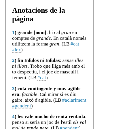
Anotacions de la
pàgina
1
)
grande [nom]
: hi cal
gran
en
comptes de
grande
. En català només
utilitzem la forma
gran
. (LB
#cat
#lex
)
2
)
ſin Inſulos ni Inſulas
:
sense illes
ni illots
. Trobo que lliga més amb el
to despectiu, i el joc de masculí i
femení. (LB
#cat
)
3
)
coſa contingente y muy agible
era
:
factible
. Cal mirar si es diu
gaire, això d'agible. (LB
#aclariment
#pendent
)
4
)
les vale mucho de renta rentada
:
penso si seria un joc de l'estil
els val
mol de renda neta
. (LB
#pendent
)