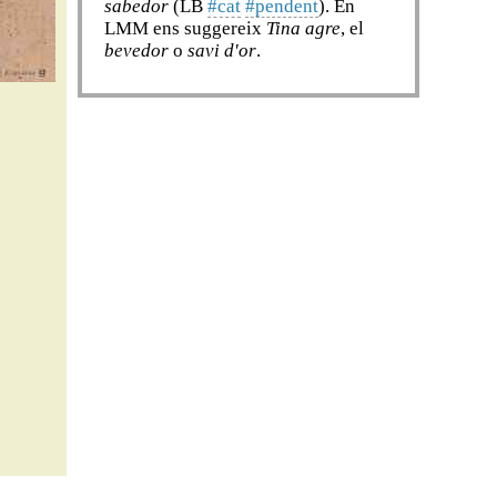
sabedor
(LB
#cat
#pendent
). En
LMM ens suggereix
Tina agre
, el
bevedor
o
savi d'or
.