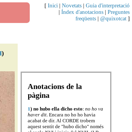
[
Inici
|
Novetats
|
Guia d'interpretació
|
Índex d'anotacions
|
Preguntes
freqüents
|
@quixotcat
]
H
)
Anotacions de la
pàgina
1
)
no hubo ella dicho esto
:
no ho va
haver dit
. Encara no ho ho havia
acabat de dir. Al CORDE trobem
aquest sentit de "hubo dicho" només