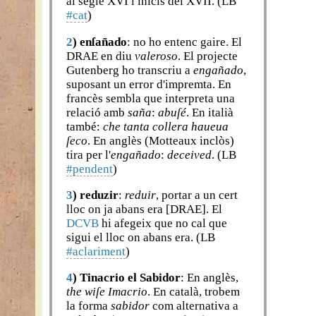
al segle XVI i inicis del XVII. (LB
#cat
)
2
)
enſañado
: no ho entenc gaire. El
DRAE en diu
valeroso
. El projecte
Gutenberg ho transcriu a
engañado
,
suposant un error d'impremta. En
francès sembla que interpreta una
relació amb
saña
:
abuſé
. En italià
també:
che tanta collera haueua
ſeco
. En anglès (Motteaux inclòs)
tira per l'
engañado
:
deceived
. (LB
#pendent
)
3
)
reduzir
:
reduir
, portar a un cert
lloc on ja abans era [DRAE]. El
DCVB
hi afegeix que no cal que
sigui el lloc on abans era. (LB
#aclariment
)
4
)
Tinacrio el Sabidor
: En anglès,
the wiſe Imacrio
. En català, trobem
la forma
sabidor
com alternativa a