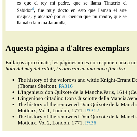
es que el rey mi padre, que se llama Tinacrio el
4
Sabidor
, fue muy docto en esto que llaman el arte
mágica, y alcanzó por su ciencia que mi madre, que se
llamaba la reina Jaramilla,
Aquesta pàgina a d'altres exemplars
Enllaços aproximats; les pàgines no es corresponen una a u
botó del mig del ratolí, i s'obriran en una nova finestra.
The history of the valorovs and wittie Knight-Errant
(Thomas Shelton).
PA316
L'Ingenieux don Quixote de la Manche.Paris, 1614 (Ce
L'ingenioso cittadino Don Chisciotte della Mancia.Ven
The history of the renowned Don Quixote de la Mancha,
Motteux, Vol 1, London, 1771.
PA312
The history of the renowned Don Quixote de la Mancha,
Motteux, Vol 2, London, 1771.
PA36