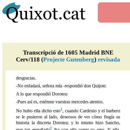
Transcripció de 1605 Madrid BNE
Cerv/118 (
Projecte Gutenberg
)
revisada
desgracias.
-No enfadará, señora mía -respondió don Quijote.
A lo que respondió Dorotea:
-Pues así es, esténme vuestras mercedes atentos.
1
No hubo ella dicho esto
, cuando Cardenio y el barbero
se le pusieron al lado, deseosos de ver cómo fingía su
historia la discreta Dorotea; y lo mismo hizo Sancho,
2
que tan engañado
iba con ella como su amo. Y ella,