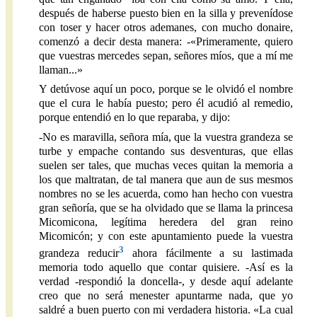
después de haberse puesto bien en la silla y prevenídose
con toser y hacer otros ademanes, con mucho donaire,
comenzó a decir desta manera: -«Primeramente, quiero
que vuestras mercedes sepan, señores míos, que a mí me
llaman...»
Y detúvose aquí un poco, porque se le olvidó el nombre
que el cura le había puesto; pero él acudió al remedio,
porque entendió en lo que reparaba, y dijo:
-No es maravilla, señora mía, que la vuestra grandeza se
turbe y empache contando sus desventuras, que ellas
suelen ser tales, que muchas veces quitan la memoria a
los que maltratan, de tal manera que aun de sus mesmos
nombres no se les acuerda, como han hecho con vuestra
gran señoría, que se ha olvidado que se llama la princesa
Micomicona, legítima heredera del gran reino
Micomicón; y con este apuntamiento puede la vuestra
3
grandeza reducir
ahora fácilmente a su lastimada
memoria todo aquello que contar quisiere. -Así es la
verdad -respondió la doncella-, y desde aquí adelante
creo que no será menester apuntarme nada, que yo
saldré a buen puerto con mi verdadera historia. «La cual