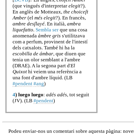
(que vingués d'interpretar
elegit
?).
En anglès de Motteaux,
the choiceſt
Amber
(el
més elegit
?). En francès,
ambre desſlayé
. En italià,
ambra
liquefatto
.
Sembla ser
que una cosa
anomenada
àmbre gris
s'utilitzava
com a perfum, provinent de l'intestí
dels catxalots. També hi ha la
escobilla de ámbar
, que diuen que
tenia un olor semblant a l'ambre
(DRAE). A la segona part d'
El
Quixot
hi veiem una referència a
una font d'ambre líquid. (LB
#pendent
#ang
)
4
)
luego luego
:
adés adés
, tot seguit
(JV). (LB
#pendent
)
Podeu enviar-nos un comentari sobre aquesta pàgina: noves a