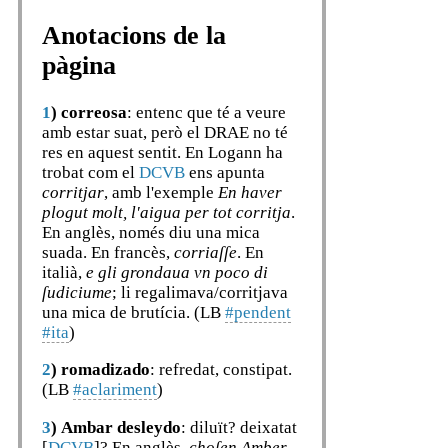
Anotacions de la
pàgina
1
)
correosa
: entenc que té a veure
amb estar suat, però el DRAE no té
res en aquest sentit. En Logann ha
trobat com el
DCVB
ens apunta
corritjar
, amb l'exemple
En haver
plogut molt, l'aigua per tot corritja
.
En anglès, només diu una mica
suada. En francès,
corriaſſe
. En
italià,
e gli grondaua vn poco di
ſudiciume
; li regalimava/corritjava
una mica de brutícia. (LB
#pendent
#ita
)
2
)
romadizado
: refredat, constipat.
(LB
#aclariment
)
3
)
Ambar desleydo
: diluït? deixatat
[
DCVB
]? En anglès,
choſen Amber