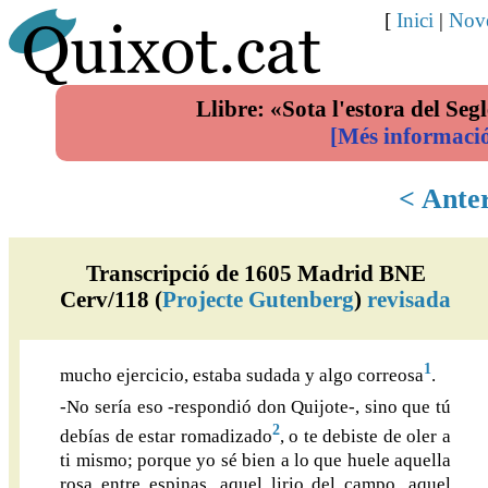
[
Inici
|
Nove
Llibre: «Sota l'estora del Segl
[Més informaci
< Ante
Transcripció de 1605 Madrid BNE
Cerv/118 (
Projecte Gutenberg
)
revisada
1
mucho ejercicio, estaba sudada y algo correosa
.
-No sería eso -respondió don Quijote-, sino que tú
2
debías de estar romadizado
, o te debiste de oler a
ti mismo; porque yo sé bien a lo que huele aquella
rosa entre espinas, aquel lirio del campo, aquel