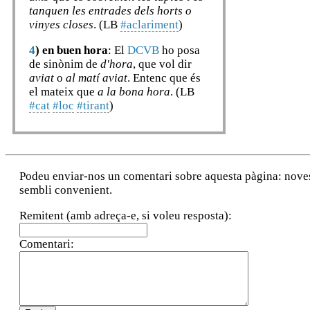
tanquen les entrades dels horts o
vinyes closes
. (LB
#aclariment
)
4
)
en buen hora
: El
DCVB
ho posa
de sinònim de
d'hora
, que vol dir
aviat
o
al matí aviat
. Entenc que és
el mateix que
a la bona hora
. (LB
#cat
#loc
#tirant
)
Podeu enviar-nos un comentari sobre aquesta pàgina: noves a
sembli convenient.
Remitent (amb adreça-e, si voleu resposta):
Comentari: