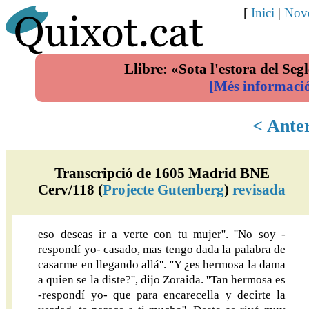
[
Inici
|
Nove
Llibre: «Sota l'estora del Segl
[Més informaci
< Ante
Transcripció de 1605 Madrid BNE
Cerv/118 (
Projecte Gutenberg
)
revisada
eso deseas ir a verte con tu mujer''. ''No soy -
respondí yo- casado, mas tengo dada la palabra de
casarme en llegando allá''. ''Y ¿es hermosa la dama
a quien se la diste?'', dijo Zoraida. ''Tan hermosa es
-respondí yo- que para encarecella y decirte la