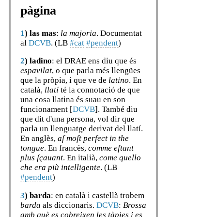
pàgina
1
)
las mas
:
la majoria
. Documentat
al
DCVB
. (LB
#cat
#pendent
)
2
)
ladino
: el DRAE ens diu que és
espavilat
, o que parla més llengües
que la pròpia, i que ve de
latino
. En
català,
llatí
té la connotació de que
una cosa llatina és suau en son
funcionament [
DCVB
]. També diu
que dit d'una persona, vol dir que
parla un llenguatge derivat del llatí.
En anglès,
aſ moſt perfect in the
tongue
. En francès,
comme eſtant
plus ſçauant
. En italià,
come quello
che era più intelligente
. (LB
#pendent
)
3
)
barda
: en català i castellà trobem
barda
als diccionaris.
DCVB
:
Brossa
amb què es cobreixen les tàpies i es