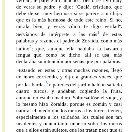
verdad, te parece a ti mucho''. Desto se riyó muy
de veras su padre, y dijo: ''Gualá, cristiano, que
debe de ser muy hermosa si se parece a mi hija,
que es la más hermosa de todo este reino. Si no,
mírala bien, y verás cómo te digo verdad''.
1
Servíanos de intérprete a las más
de estas
palabras y razones el padre de Zoraida, como más
2
ladino
; que, aunque ella hablaba la bastarda
lengua que, como he dicho, allí se usa, más
declaraba su intención por señas que por palabras.
»Estando en estas y otras muchas razones, llegó
un moro corriendo, y dijo, a grandes voces, que
3
por las bardas
o paredes del jardín habían saltado
cuatro turcos, y andaban cogiendo la fruta,
aunque no estaba madura. Sobresaltóse el viejo, y
lo mesmo hizo Zoraida, porque es común y casi
natural el miedo que los moros a los turcos tienen,
especialmente a los soldados, los cuales son tan
insolentes y tienen tanto imperio sobre los moros
que a ellos están sujetos, que los tratan peor que si