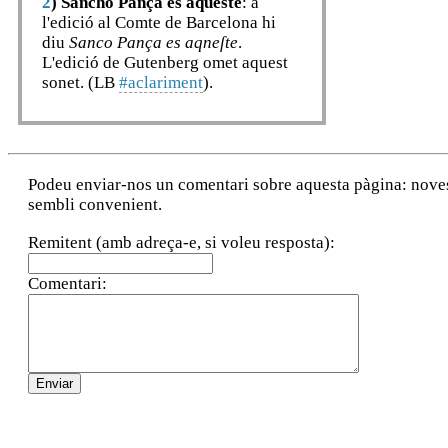
2
)
Sancho Pança es aqueste
: a
l'edició al Comte de Barcelona hi
diu
Sanco Pança es aqneſte
.
L'edició de Gutenberg omet aquest
sonet. (LB
#aclariment
).
Podeu enviar-nos un comentari sobre aquesta pàgina: noves a
sembli convenient.
Remitent (amb adreça-e, si voleu resposta):
Comentari: