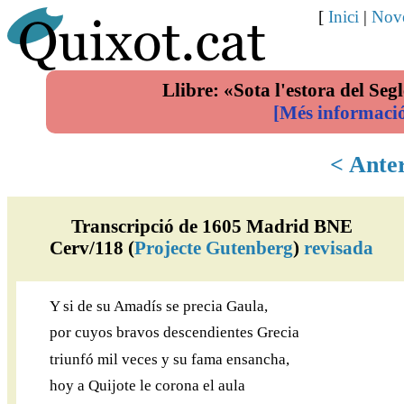
[
Inici
|
Nove
Llibre: «Sota l'estora del Segl
[Més informaci
< Ante
Transcripció de 1605 Madrid BNE
Cerv/118 (
Projecte Gutenberg
)
revisada
Y si de su Amadís se precia Gaula,
por cuyos bravos descendientes Grecia
triunfó mil veces y su fama ensancha,
hoy a Quijote le corona el aula